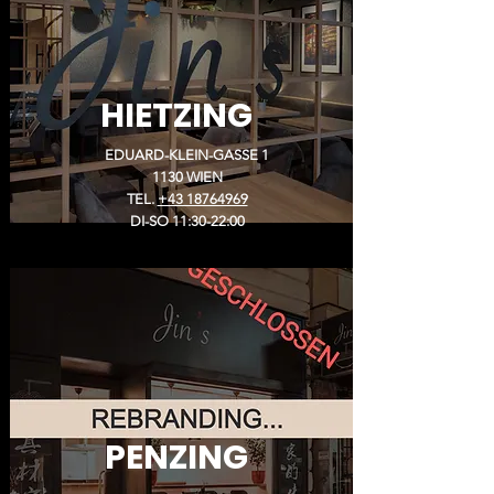
HIETZING
EDUARD-KLEIN-GASSE 1
1130 WIEN
TEL.
+43 18764969
DI-SO 11:30-22:00
PENZING