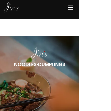
J
i
n
'
s
Jin
'
s
NOODLES•DUMPLINGS